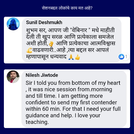
सेशनबद्दल लोकांचे काय मत आहे?