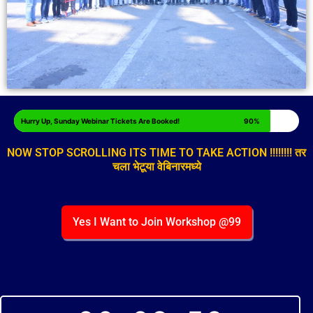
Hurry Up, Sunday Webinar Tickets Are Booked!
90%
NOW STOP SCROLLING ITS TIME TO TAKE ACTION !!!!!!!! तर
चला भेटूया वेबिनारमध्ये
Yes I Want to Join Workshop @99